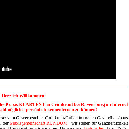
Herzlich Willkommen!
dische Praxis KLARTEXT in Grünkraut bei Ravensburg im Internet
baldmöglichst persönlich kennenlernen zu können!
Praxis im Gewerbegebiet Grünkraut-Gullen im neuen Gesundheitshaus
il der
Praxisgemeinschaft RUNDUM
- wir stehen für Ganzheitlichkeit
logie, Homöopathie, Osteopathie, Hebammen,
Logopädie
, Tanz, Yoga,