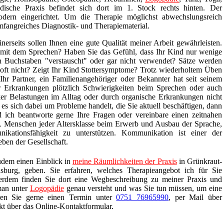
ische Praxis befindet sich dort im 1. Stock rechts hinten. Der
odern eingerichtet. Um die Therapie möglichst abwechslungsreich
umfangreiches Diagnostik- und Therapiematerial.
nerseits sollen Ihnen eine gute Qualität meiner Arbeit gewährleisten.
r mit dem Sprechen? Haben Sie das Gefühl, dass Ihr Kind nur wenige
Buchstaben "verstauscht" oder gar nicht verwendet? Sätze werden
 oft nicht? Zeigt Ihr Kind Stottersymptome? Trotz wiederholtem Üben
 Ihr Partner, ein Familienangehöriger oder Bekannter hat seit seinem
er Erkrankungen plötzlich Schwierigkeiten beim Sprechen oder auch
ker Belastungen im Alltag oder durch organische Erkrankungen nicht
s sich dabei um Probleme handelt, die Sie aktuell beschäftigen, dann
 ich beantworte gerne Ihre Fragen oder vereinbare einen zeitnahen
es, Menschen jeder Altersklasse beim Erwerb und Ausbau der Sprache,
ationsfähigkeit zu unterstützen. Kommunikation ist einer der
eben der Gesellschaft.
dem einen Einblick in
meine Räumlichkeiten der Praxis
in Grünkraut-
sburg, geben. Sie erfahren, welches Therapieangebot ich für Sie
ßerdem finden Sie dort eine Wegbeschreibung zu meiner Praxis und
man unter
Logopädie
genau versteht und was Sie tun müssen, um eine
ren Sie gerne einen Termin unter
0751 76965990
, per Mail über
kt über das Online-Kontaktformular.